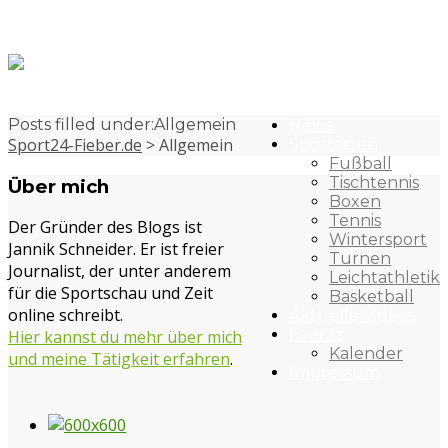
Posts filled under:Allgemein
News
Sport24-Fieber.de
>
Allgemein
Sportarten
Fußball
Tischtennis
Über mich
Boxen
Tennis
Der Gründer des Blogs ist
Wintersport
Jannik Schneider. Er ist freier
Turnen
Journalist, der unter anderem
Leichtathletik
für die Sportschau und Zeit
Basketball
online schreibt.
Aktuelle Videos
Events
Hier kannst du mehr über mich
Kalender
und meine Tätigkeit erfahren
.
Impressum