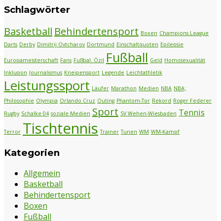
Schlagwörter
Basketball
Behindertensport
Boxen
Champions League
Darts
Derby
Dimitrij Ovtcharov
Dortmund
Einschaltquoten
Epilepsie
Fußball
Europameisterschaft
Fans
Fußbal. Özil
Geld
Homosexualität
Inklusion
Journalismus
Kneipensport
Legende
Leichtathletik
Leistungssport
Läufer
Marathon
Medien
NBA
NBA;
Philosophie
Olympia
Orlando Cruz
Outing
Phantom-Tor
Rekord
Roger Federer
Sport
Tennis
Rugby
Schalke 04
soziale Medien
SV Wehen-Wiesbaden
Tischtennis
Terror
Trainer
Tunen
WM
WM-Kampf
Kategorien
Allgemein
Basketball
Behindertensport
Boxen
Fußball