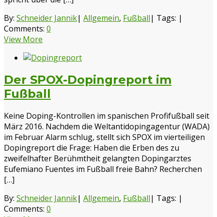
By:
Schneider Jannik
|
Allgemein
,
Fußball
|
Tags:
|
Comments:
0
View More
Der SPOX-Dopingreport im
Fußball
Keine Doping-Kontrollen im spanischen Profifußball seit
März 2016. Nachdem die Weltantidopingagentur (WADA)
im Februar Alarm schlug, stellt sich SPOX im vierteiligen
Dopingreport die Frage: Haben die Erben des zu
zweifelhafter Berühmtheit gelangten Dopingarztes
Eufemiano Fuentes im Fußball freie Bahn? Recherchen
[…]
By:
Schneider Jannik
|
Allgemein
,
Fußball
|
Tags:
|
Comments:
0