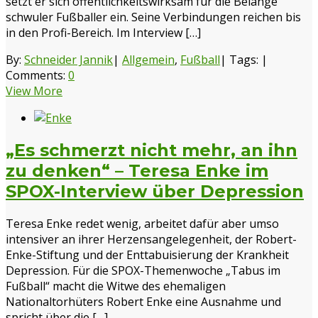
setzt er sich öffentlichkeitswirksam für die Belange
schwuler Fußballer ein. Seine Verbindungen reichen bis
in den Profi-Bereich. Im Interview […]
By:
Schneider Jannik
|
Allgemein
,
Fußball
|
Tags:
|
Comments:
0
View More
„Es schmerzt nicht mehr, an ihn
zu denken“ – Teresa Enke im
SPOX-Interview über Depression
Teresa Enke redet wenig, arbeitet dafür aber umso
intensiver an ihrer Herzensangelegenheit, der Robert-
Enke-Stiftung und der Enttabuisierung der Krankheit
Depression. Für die SPOX-Themenwoche „Tabus im
Fußball“ macht die Witwe des ehemaligen
Nationaltorhüters Robert Enke eine Ausnahme und
spricht über die […]