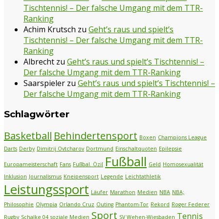
Tischtennis! – Der falsche Umgang mit dem TTR-
Ranking
Achim Krutsch
zu
Geht’s raus und spielt’s
Tischtennis! – Der falsche Umgang mit dem TTR-
Ranking
Albrecht
zu
Geht’s raus und spielt’s Tischtennis! –
Der falsche Umgang mit dem TTR-Ranking
Saarspieler
zu
Geht’s raus und spielt’s Tischtennis! –
Der falsche Umgang mit dem TTR-Ranking
Schlagwörter
Basketball
Behindertensport
Boxen
Champions League
Darts
Derby
Dimitrij Ovtcharov
Dortmund
Einschaltquoten
Epilepsie
Fußball
Europameisterschaft
Fans
Fußbal. Özil
Geld
Homosexualität
Inklusion
Journalismus
Kneipensport
Legende
Leichtathletik
Leistungssport
Läufer
Marathon
Medien
NBA
NBA;
Philosophie
Olympia
Orlando Cruz
Outing
Phantom-Tor
Rekord
Roger Federer
Sport
Tennis
Rugby
Schalke 04
soziale Medien
SV Wehen-Wiesbaden