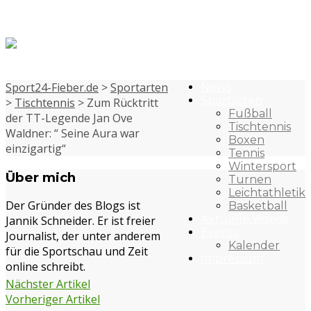
Sport24-Fieber.de
>
Sportarten
News
Sportarten
>
Tischtennis
> Zum Rücktritt
Fußball
der TT-Legende Jan Ove
Tischtennis
Waldner: “ Seine Aura war
Boxen
einzigartig“
Tennis
Wintersport
Über mich
Turnen
Leichtathletik
Der Gründer des Blogs ist
Basketball
Aktuelle Videos
Jannik Schneider. Er ist freier
Events
Journalist, der unter anderem
Kalender
für die Sportschau und Zeit
Impressum
online schreibt.
Nächster Artikel
Vorheriger Artikel