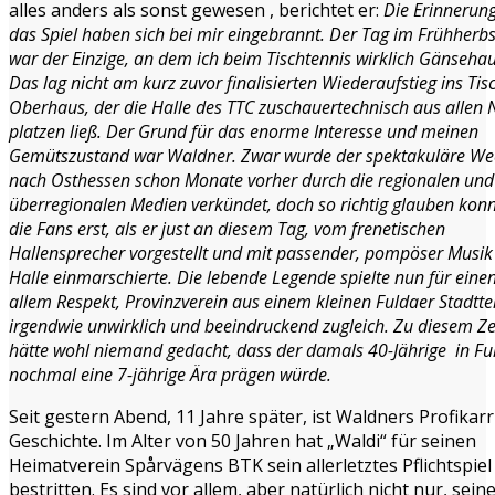
alles anders als sonst gewesen , berichtet er:
Die Erinnerun
das Spiel haben sich bei mir eingebrannt. Der Tag im Frühherb
war der Einzige, an dem ich beim Tischtennis wirklich Gänsehau
Das lag nicht am kurz zuvor finalisierten Wiederaufstieg ins Tis
Oberhaus, der die Halle des TTC zuschauertechnisch aus allen
platzen ließ. Der Grund für das enorme Interesse und meinen
Gemütszustand war Waldner. Zwar wurde der spektakuläre We
nach Osthessen schon Monate vorher durch die regionalen und
überregionalen Medien verkündet, doch so richtig glauben kon
die Fans erst, als er just an diesem Tag, vom frenetischen
Hallensprecher vorgestellt und mit passender, pompöser Musik 
Halle einmarschierte. Die lebende Legende spielte nun für einen
allem Respekt, Provinzverein aus einem kleinen Fuldaer Stadttei
irgendwie unwirklich und beeindruckend zugleich. Zu diesem Ze
hätte wohl niemand gedacht, dass der damals 40-Jährige in Fu
nochmal eine 7-jährige Ära prägen würde.
Seit gestern Abend, 11 Jahre später, ist Waldners Profikarr
Geschichte. Im Alter von 50 Jahren hat „Waldi“ für seinen
Heimatverein Spårvägens BTK sein allerletztes Pflichtspiel
bestritten. Es sind vor allem, aber natürlich nicht nur, sein