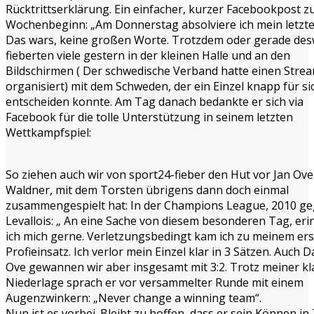
Rücktrittserklärung. Ein einfacher, kurzer Facebookpost z
Wochenbeginn: „Am Donnerstag absolviere ich mein letztes
Das wars, keine großen Worte. Trotzdem oder gerade de
fieberten viele gestern in der kleinen Halle und an den
Bildschirmen ( Der schwedische Verband hatte einen Stre
organisiert) mit dem Schweden, der ein Einzel knapp für si
entscheiden konnte. Am Tag danach bedankte er sich via
Facebook für die tolle Unterstützung in seinem letzten
Wettkampfspiel:
So ziehen auch wir von sport24-fieber den Hut vor Jan Ove
Waldner, mit dem Torsten übrigens dann doch einmal
zusammengespielt hat: In der Champions League, 2010 g
Levallois: „ An eine Sache von diesem besonderen Tag, eri
ich mich gerne. Verletzungsbedingt kam ich zu meinem er
Profieinsatz. Ich verlor mein Einzel klar in 3 Sätzen. Auch 
Ove gewannen wir aber insgesamt mit 3:2. Trotz meiner kl
Niederlage sprach er vor versammelter Runde mit einem
Augenzwinkern: „Never change a winning team“.
Nun ist es vorbei. Bleibt zu hoffen, dass er sein Können in