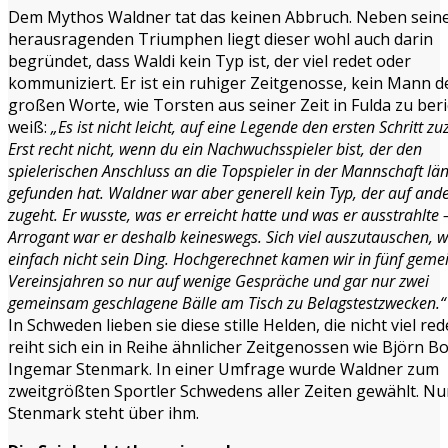
Dem Mythos Waldner tat das keinen Abbruch. Neben sein
herausragenden Triumphen liegt dieser wohl auch darin
begründet, dass Waldi kein Typ ist, der viel redet oder
kommuniziert. Er ist ein ruhiger Zeitgenosse, kein Mann d
großen Worte, wie Torsten aus seiner Zeit in Fulda zu ber
weiß:
„Es ist nicht leicht, auf eine Legende den ersten Schritt z
Erst recht nicht, wenn du ein Nachwuchsspieler bist, der den
spielerischen Anschluss an die Topspieler in der Mannschaft län
gefunden hat. Waldner war aber generell kein Typ, der auf and
zugeht. Er wusste, was er erreicht hatte und was er ausstrahlte 
Arrogant war er deshalb keineswegs. Sich viel auszutauschen, 
einfach nicht sein Ding. Hochgerechnet kamen wir in fünf gem
Vereinsjahren so nur auf wenige Gespräche und gar nur zwei
gemeinsam geschlagene Bälle am Tisch zu Belagstestzwecken.“
In Schweden lieben sie diese stille Helden, die nicht viel red
reiht sich ein in Reihe ähnlicher Zeitgenossen wie Björn B
Ingemar Stenmark. In einer Umfrage wurde Waldner zum
zweitgrößten Sportler Schwedens aller Zeiten gewählt. Nu
Stenmark steht über ihm.