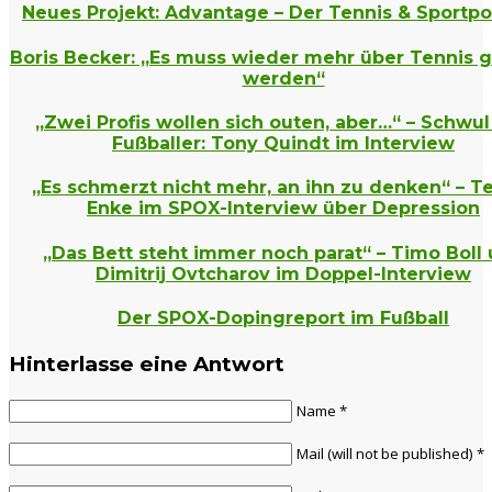
Neues Projekt: Advantage – Der Tennis & Sportp
Boris Becker: „Es muss wieder mehr über Tennis 
werden“
„Zwei Profis wollen sich outen, aber…“ – Schwu
Fußballer: Tony Quindt im Interview
„Es schmerzt nicht mehr, an ihn zu denken“ – T
Enke im SPOX-Interview über Depression
„Das Bett steht immer noch parat“ – Timo Boll
Dimitrij Ovtcharov im Doppel-Interview
Der SPOX-Dopingreport im Fußball
Hinterlasse eine Antwort
Name *
Mail
(will not be published)
*