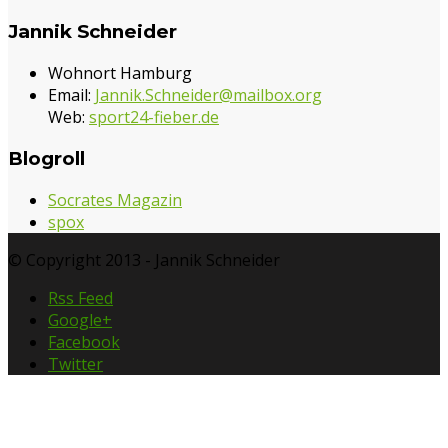
Jannik Schneider
Wohnort Hamburg
Email:
Jannik.Schneider@mailbox.org
Web:
sport24-fieber.de
Blogroll
Socrates Magazin
spox
© Copyright 2013 - Jannik Schneider
Rss Feed
Google+
Facebook
Twitter