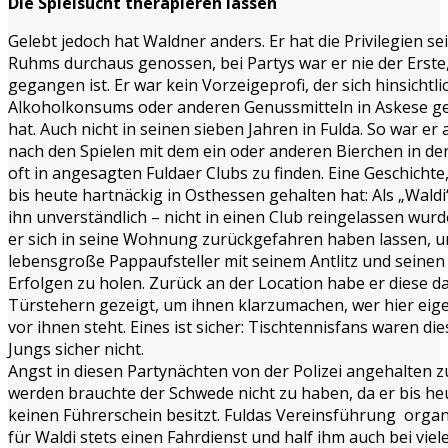
Die Spielsucht therapieren lassen
Gelebt jedoch hat Waldner anders. Er hat die Privilegien se
Ruhms durchaus genossen, bei Partys war er nie der Erste
gegangen ist. Er war kein Vorzeigeprofi, der sich hinsichtli
Alkoholkonsums oder anderen Genussmitteln in Askese g
hat. Auch nicht in seinen sieben Jahren in Fulda. So war er
nach den Spielen mit dem ein oder anderen Bierchen in de
oft in angesagten Fuldaer Clubs zu finden. Eine Geschichte,
bis heute hartnäckig in Osthessen gehalten hat: Als „Waldi“
ihn unverständlich – nicht in einen Club reingelassen wurde
er sich in seine Wohnung zurückgefahren haben lassen, 
lebensgroße Pappaufsteller mit seinem Antlitz und seinen
Erfolgen zu holen. Zurück an der Location habe er diese d
Türstehern gezeigt, um ihnen klarzumachen, wer hier eige
vor ihnen steht. Eines ist sicher: Tischtennisfans waren die
Jungs sicher nicht.
Angst in diesen Partynächten von der Polizei angehalten z
werden brauchte der Schwede nicht zu haben, da er bis he
keinen Führerschein besitzt. Fuldas Vereinsführung organ
für Waldi stets einen Fahrdienst und half ihm auch bei viel