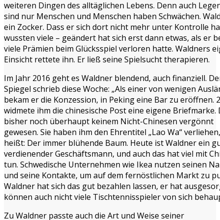
weiteren Dingen des alltäglichen Lebens. Denn auch Lege
sind nur Menschen und Menschen haben Schwächen. Wal
ein Zocker. Dass er sich dort nicht mehr unter Kontrolle ha
wussten viele – geändert hat sich erst dann etwas, als er b
viele Prämien beim Glücksspiel verloren hatte. Waldners e
Einsicht rettete ihn. Er ließ seine Spielsucht therapieren.
Im Jahr 2016 geht es Waldner blendend, auch finanziell. De
Spiegel schrieb diese Woche: „Als einer von wenigen Ausl
bekam er die Konzession, in Peking eine Bar zu eröffnen. 
widmete ihm die chinesische Post eine eigene Briefmarke.
bisher noch überhaupt keinem Nicht-Chinesen vergönnt
gewesen. Sie haben ihm den Ehrentitel „Lao Wa“ verliehen
heißt: Der immer blühende Baum. Heute ist Waldner ein g
verdienender Geschäftsmann, und auch das hat viel mit Ch
tun. Schwedische Unternehmen wie Ikea nutzen seinen N
und seine Kontakte, um auf dem fernöstlichen Markt zu p
Waldner hat sich das gut bezahlen lassen, er hat ausgesor
können auch nicht viele Tischtennisspieler von sich behau
Zu Waldner passte auch die Art und Weise seiner