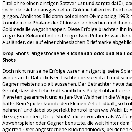
Titel ohne einen einzigen Satzverlust und sorgte dafür, da
sechs der sieben ausgespielten Goldmedaillen ins Reich de
gingen. Ähnliches Bild dann bei seinem Olympiasieg 1992: 
konnte in die Phalanx der Chinesen einbrechen und ihnen 
Goldmedaille wegschnappen. Diese Erfolge brachten ihn in
zu großer Bekanntheit und zu großem Ruhm: Er war der e
Ausländer, der auf einer chinesischen Briefmarke abgebild
Drop-Shots, abgestochene Rückhandblocks und No-Lo
Shots
Doch nicht nur seine Erfolge waren einzigartig, seine Spie
war es auch. Dabei ließ er Tischtennis so einfach und sein
Gegner meistens so alt aussehen. Der Betrachter hatte da
Gefühl, dass der liebe Gott sämtliches Ballgefühl auf dies
Planeten gesammelt und es Jan-Ove Waldner in die Wiege 
hatte. Kein Spieler konnte den kleinen Zelluloidball „so frü
nehmen“ und dabei so perfekt kontrollieren wie Waldi. Es
die sogenannten „Drop-Shots“, die er vor allem als Waffe
Abwehrspieler oder Gegner benutzte, die weit hinter dem 
agierten. Oder abgestochene Rückhandblocks, bei denen e