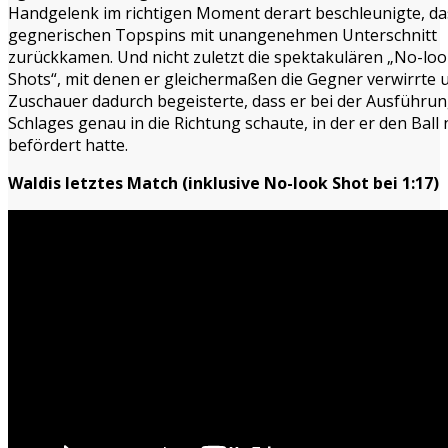
Handgelenk im richtigen Moment derart beschleunigte, da
gegnerischen Topspins mit unangenehmen Unterschnitt
zurückkamen. Und nicht zuletzt die spektakulären „No-lo
Shots“, mit denen er gleichermaßen die Gegner verwirrte 
Zuschauer dadurch begeisterte, dass er bei der Ausführun
Schlages genau in die Richtung schaute, in der er den Ball 
befördert hatte.
Waldis letztes Match (inklusive No-look Shot bei 1:17)