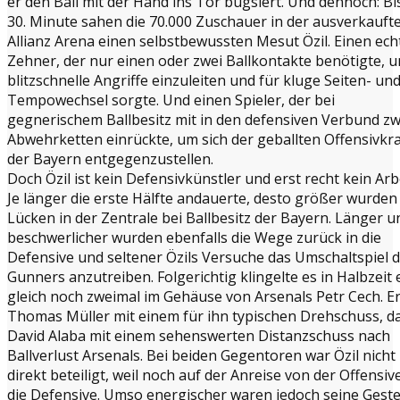
er den Ball mit der Hand ins Tor bugsiert. Und dennoch: Bi
30. Minute sahen die 70.000 Zuschauer in der ausverkauft
Allianz Arena einen selbstbewussten Mesut Özil. Einen ech
Zehner, der nur einen oder zwei Ballkontakte benötigte, 
blitzschnelle Angriffe einzuleiten und für kluge Seiten- un
Tempowechsel sorgte. Und einen Spieler, der bei
gegnerischem Ballbesitz mit in den defensiven Verbund zw
Abwehrketten einrückte, um sich der geballten Offensivkra
der Bayern entgegenzustellen.
Doch Özil ist kein Defensivkünstler und erst recht kein Arb
Je länger die erste Hälfte andauerte, desto größer wurden
Lücken in der Zentrale bei Ballbesitz der Bayern. Länger u
beschwerlicher wurden ebenfalls die Wege zurück in die
Defensive und seltener Özils Versuche das Umschaltspiel 
Gunners anzutreiben. Folgerichtig klingelte es in Halbzeit 
gleich noch zweimal im Gehäuse von Arsenals Petr Cech. Er
Thomas Müller mit einem für ihn typischen Drehschuss, d
David Alaba mit einem sehenswerten Distanzschuss nach
Ballverlust Arsenals. Bei beiden Gegentoren war Özil nicht
direkt beteiligt, weil noch auf der Anreise von der Offensive
die Defensive. Umso energischer waren jedoch seine Geste