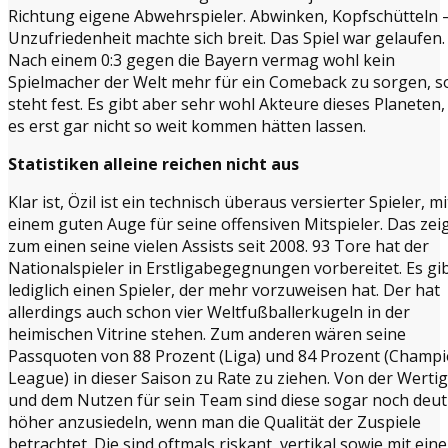
Richtung eigene Abwehrspieler. Abwinken, Kopfschütteln 
Unzufriedenheit machte sich breit. Das Spiel war gelaufen.
Nach einem 0:3 gegen die Bayern vermag wohl kein
Spielmacher der Welt mehr für ein Comeback zu sorgen, so
steht fest. Es gibt aber sehr wohl Akteure dieses Planeten,
es erst gar nicht so weit kommen hätten lassen.
Statistiken alleine reichen nicht aus
Klar ist, Özil ist ein technisch überaus versierter Spieler, mi
einem guten Auge für seine offensiven Mitspieler. Das zei
zum einen seine vielen Assists seit 2008. 93 Tore hat der
Nationalspieler in Erstligabegegnungen vorbereitet. Es gi
lediglich einen Spieler, der mehr vorzuweisen hat. Der hat
allerdings auch schon vier Weltfußballerkugeln in der
heimischen Vitrine stehen. Zum anderen wären seine
Passquoten von 88 Prozent (Liga) und 84 Prozent (Champ
League) in dieser Saison zu Rate zu ziehen. Von der Wertig
und dem Nutzen für sein Team sind diese sogar noch deut
höher anzusiedeln, wenn man die Qualität der Zuspiele
betrachtet. Die sind oftmals riskant, vertikal sowie mit ein