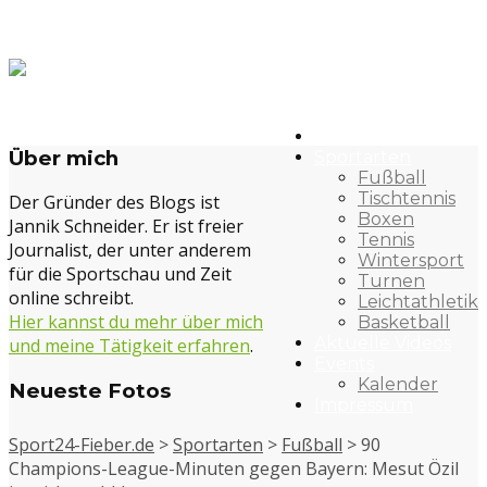
News
Über mich
Sportarten
Fußball
Tischtennis
Der Gründer des Blogs ist
Boxen
Jannik Schneider. Er ist freier
Tennis
Journalist, der unter anderem
Wintersport
für die Sportschau und Zeit
Turnen
online schreibt.
Leichtathletik
Hier kannst du mehr über mich
Basketball
Aktuelle Videos
und meine Tätigkeit erfahren
.
Events
Kalender
Neueste Fotos
Impressum
Sport24-Fieber.de
>
Sportarten
>
Fußball
> 90
Champions-League-Minuten gegen Bayern: Mesut Özil