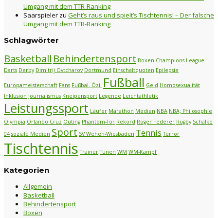
Umgang mit dem TTR-Ranking
Saarspieler
zu
Geht’s raus und spielt’s Tischtennis! – Der falsche
Umgang mit dem TTR-Ranking
Schlagwörter
Basketball
Behindertensport
Boxen
Champions League
Darts
Derby
Dimitrij Ovtcharov
Dortmund
Einschaltquoten
Epilepsie
Fußball
Europameisterschaft
Fans
Fußbal. Özil
Geld
Homosexualität
Inklusion
Journalismus
Kneipensport
Legende
Leichtathletik
Leistungssport
Läufer
Marathon
Medien
NBA
NBA; Philosophie
Olympia
Orlando Cruz
Outing
Phantom-Tor
Rekord
Roger Federer
Rugby
Schalke
Sport
Tennis
04
soziale Medien
SV Wehen-Wiesbaden
Terror
Tischtennis
Trainer
Tunen
WM
WM-Kampf
Kategorien
Allgemein
Basketball
Behindertensport
Boxen