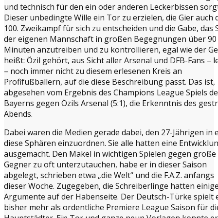
und technisch für den ein oder anderen Leckerbissen sorg
Dieser unbedingte Wille ein Tor zu erzielen, die Gier auch 
100. Zweikampf für sich zu entscheiden und die Gabe, das S
der eigenen Mannschaft in großen Begegnungen über 90
Minuten anzutreiben und zu kontrollieren, egal wie der G
heißt: Özil gehört, aus Sicht aller Arsenal und DFB-Fans – l
– noch immer nicht zu diesem erlesenen Kreis an
Profifußballern, auf die diese Beschreibung passt. Das ist,
abgesehen vom Ergebnis des Champions League Spiels de
Bayerns gegen Özils Arsenal (5:1), die Erkenntnis des gest
Abends.
Dabei waren die Medien gerade dabei, den 27-Jährigen in 
diese Sphären einzuordnen. Sie alle hatten eine Entwicklu
ausgemacht. Den Makel in wichtigen Spielen gegen große
Gegner zu oft unterzutauchen, habe er in dieser Saison
abgelegt, schrieben etwa „die Welt“ und die F.A.Z. anfangs
dieser Woche. Zugegeben, die Schreiberlinge hatten einig
Argumente auf der Habenseite. Der Deutsch-Türke spielt 
bisher mehr als ordentliche Premiere League Saison für di
Hauptstädter. Ein Tor und ganze neun Vorlagen konnte e